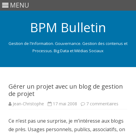
MENU
BPM Bulletin
Gestion de l'Information. Gouvernance. Gestion des contenus et
Processus. Big Data et Médias Sociaux
Skip
to
content
Gérer un projet avec un blog de gestion
de projet
sur
Jean-Christophe
17 mai 2008
7 commentaires
Gérer
un
projet
Ce n’est pas une surprise, je m’intéresse aux blogs
avec
un
de près. Usages personnels, publics, associatifs, on
blog
de