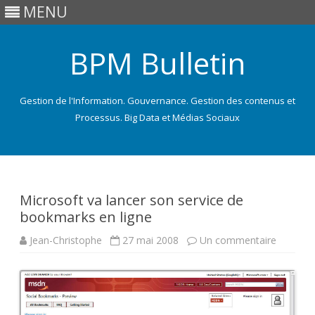
MENU
BPM Bulletin
Gestion de l'Information. Gouvernance. Gestion des contenus et
Processus. Big Data et Médias Sociaux
Skip
to
content
Microsoft va lancer son service de
bookmarks en ligne
sur
Jean-Christophe
27 mai 2008
Un commentaire
Microsof
va
lancer
son
service
de
bookma