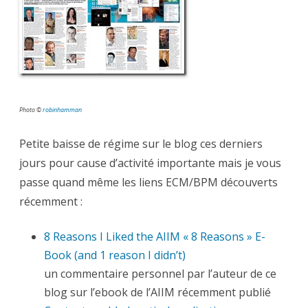
les
liens
de
la
semaine
Photo ©
robinhamman
Petite baisse de régime sur le blog ces derniers
jours pour cause d’activité importante mais je vous
passe quand même les liens ECM/BPM découverts
récemment :
8 Reasons I Liked the AIIM « 8 Reasons » E-
Book (and 1 reason I didn’t)
un commentaire personnel par l’auteur de ce
blog sur l’ebook de l’AIIM récemment publié