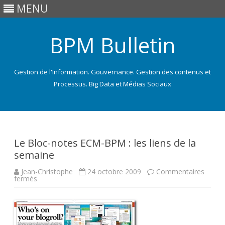
MENU
BPM Bulletin
Gestion de l'Information. Gouvernance. Gestion des contenus et
Processus. Big Data et Médias Sociaux
Skip
to
content
Le Bloc-notes ECM-BPM : les liens de la
semaine
Jean-Christophe
24 octobre 2009
Commentaires
sur
fermés
Le
Bloc-
notes
ECM-
BPM
: