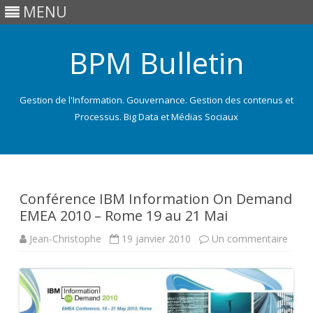
MENU
BPM Bulletin
Gestion de l'Information. Gouvernance. Gestion des contenus et
Processus. Big Data et Médias Sociaux
Skip
to
content
Conférence IBM Information On Demand
EMEA 2010 – Rome 19 au 21 Mai
sur
Jean-Christophe
19 janvier 2010
Un commentaire
Conf
IBM
Infor
On
Dem
EME
2010