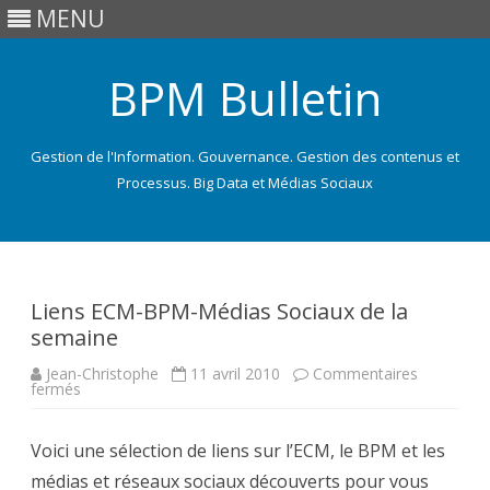
MENU
BPM Bulletin
Gestion de l'Information. Gouvernance. Gestion des contenus et
Processus. Big Data et Médias Sociaux
Skip
to
content
Liens ECM-BPM-Médias Sociaux de la
semaine
Jean-Christophe
11 avril 2010
Commentaires
sur
fermés
Liens
ECM-
BPM-
Voici une sélection de liens sur l’ECM, le BPM et les
Médias
Sociaux
médias et réseaux sociaux découverts pour vous
de