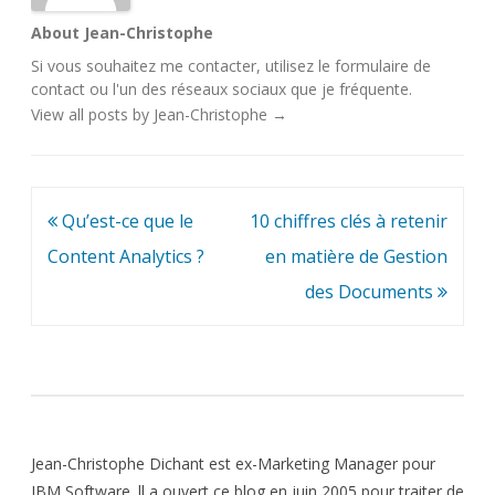
About Jean-Christophe
Si vous souhaitez me contacter, utilisez le
formulaire de
contact
ou l'un des
réseaux sociaux
que je fréquente.
View all posts by Jean-Christophe
→
Navigation
Qu’est-ce que le
10 chiffres clés à retenir
de
Content Analytics ?
en matière de Gestion
l’article
des Documents
Jean-Christophe Dichant est ex-Marketing Manager pour
IBM Software. ll a ouvert ce blog en juin 2005 pour traiter de