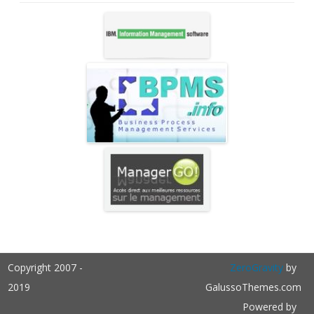
Copyright 2007 -
ZeroGravity
by
2019
GalussoThemes.com
Powered by