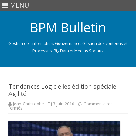
MENU
BPM Bulletin
Gestion de l'Information. Gouvernance. Gestion des contenus et
Processus. Big Data et Médias Sociaux
Skip
to
content
Tendances Logicielles édition spéciale
Agilité
Jean-Christophe
3 juin 2010
Commentaires
sur
fermés
Tendances
Logicielles
édition
spéciale
Agilité