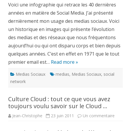
Media
Voici une infographie qui retrace les 40 dernières
a
40
années en matière de Social Media. J’ai présenté
ans
dernièrement mon usage des medias sociaux. Voici
un historique en images qui présente l’évolution
des medias et des réseaux que nous fréquentons
aujourd’hui ou qui ont disparu corps et bien depuis
quelques années. C’est en effet en 1971 que le tout
premier email est…
Read more »
Medias Sociaux
medias
,
Medias Sociaux
,
social
network
Culture Cloud : tout ce que vous avez
toujours voulu savoir sur le Cloud …
sur
Jean-Christophe
23 juin 2011
Un commentaire
Culture
Cloud
: