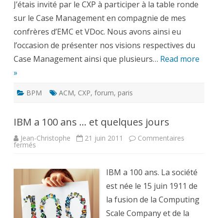
J’étais invité par le CXP à participer à la table ronde
table
ronde
sur le Case Management en compagnie de mes
Case
Management
confrères d’EMC et VDoc. Nous avons ainsi eu
l’occasion de présenter nos visions respectives du
Case Management ainsi que plusieurs…
Read more
»
BPM
ACM
,
CXP
,
forum
,
paris
IBM a 100 ans … et quelques jours
Jean-Christophe
21 juin 2011
Commentaires
sur
fermés
IBM
a
100
ans
IBM a 100 ans. La société
…
et
est née le 15 juin 1911 de
quelques
jours
la fusion de la Computing
Scale Company et de la