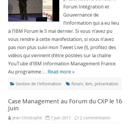
Gouvernance
de
Forum Intégration et
l’Information
Gouvernance de
l’Information qui a eu lieu
à l’IBM Forum le 5 mai dernier. Si vous n’avez pu
vous rendre à cette manifestation, si vous n’avez
pas non plus suivi mon Tweet Live (!), profitez des
vidéos qui viennent d’être postées sur la chaîne
YouTube d‘IBM Information Management France.
Au programme :…
Read more »
Gestion de l'Information
forum
,
ibm
,
présentation
Case Management au Forum du CXP le 16
Juin
sur
Jean-Christophe
7 juin 2011
2 commentaires
Case
Managem
au