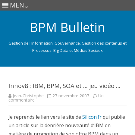
MENU
BPM Bulletin
Gestion de l'Information. Gouvernance. Gestion des contenus et
Processus. Big Data et Médias Sociaux
Skip
to
content
Innov8 : IBM, BPM, SOA et … jeu vidéo …
Jean-Christophe
27 novembre 2007
Un
sur
commentaire
Innov8
:
IBM,
Je reprends le lien vers le site de
BPM,
Silicon.fr
qui publie
SOA
un article sur la denrière nouveauté d’IBM en
et
…
matière de promotion de son offre BPM dans un
jeu