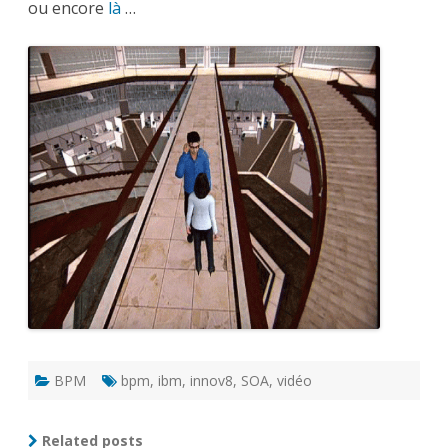
ou encore
là
…
BPM
bpm
,
ibm
,
innov8
,
SOA
,
vidéo
Related posts