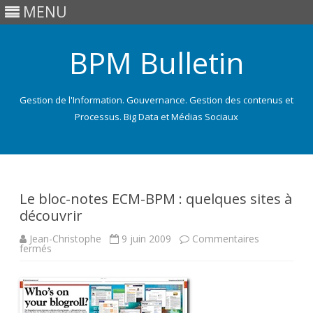
MENU
BPM Bulletin
Gestion de l'Information. Gouvernance. Gestion des contenus et
Processus. Big Data et Médias Sociaux
Skip
to
content
Le bloc-notes ECM-BPM : quelques sites à
découvrir
Jean-Christophe
9 juin 2009
Commentaires
sur
fermés
Le
bloc-
notes
ECM-
BPM
: