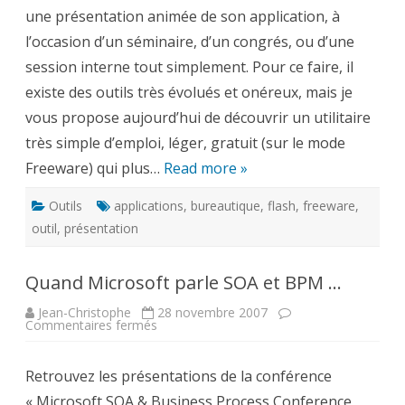
une
une présentation animée de son application, à
présentation
animée
l’occasion d’un séminaire, d’un congrés, ou d’une
de
vos
session interne tout simplement. Pour ce faire, il
applications
existe des outils très évolués et onéreux, mais je
vous propose aujourd’hui de découvrir un utilitaire
très simple d’emploi, léger, gratuit (sur le mode
Freeware) qui plus…
Read more »
Outils
applications
,
bureautique
,
flash
,
freeware
,
outil
,
présentation
Quand Microsoft parle SOA et BPM …
Jean-Christophe
28 novembre 2007
sur
Commentaires fermés
Quand
Microsoft
parle
Retrouvez les présentations de la conférence
SOA
et
« Microsoft SOA & Business Process Conference
BPM