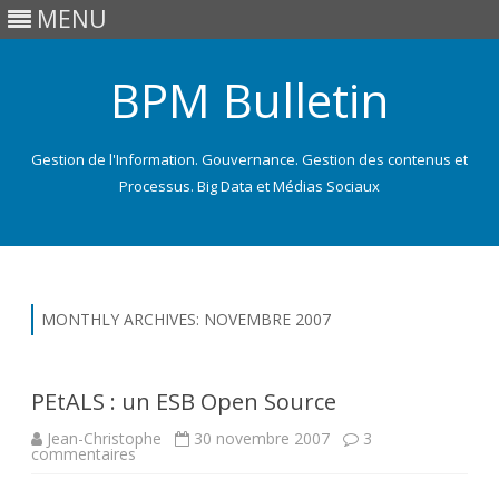
MENU
BPM Bulletin
Gestion de l'Information. Gouvernance. Gestion des contenus et
Processus. Big Data et Médias Sociaux
Skip
to
content
MONTHLY ARCHIVES:
NOVEMBRE 2007
PEtALS : un ESB Open Source
Jean-Christophe
30 novembre 2007
3
sur
commentaires
PEtALS
: