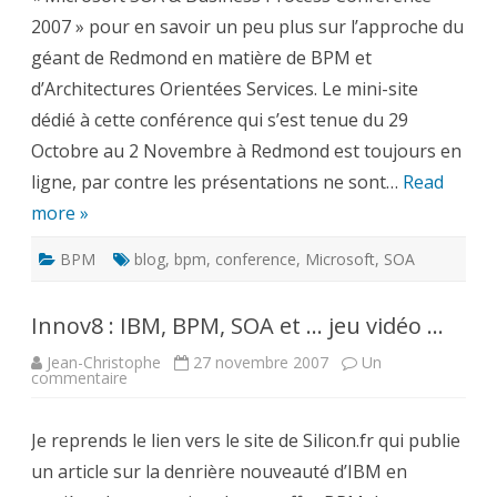
…
2007 » pour en savoir un peu plus sur l’approche du
géant de Redmond en matière de BPM et
d’Architectures Orientées Services. Le mini-site
dédié à cette conférence qui s’est tenue du 29
Octobre au 2 Novembre à Redmond est toujours en
ligne, par contre les présentations ne sont…
Read
more »
BPM
blog
,
bpm
,
conference
,
Microsoft
,
SOA
Innov8 : IBM, BPM, SOA et … jeu vidéo …
Jean-Christophe
27 novembre 2007
Un
sur
commentaire
Innov8
:
IBM,
Je reprends le lien vers le site de Silicon.fr qui publie
BPM,
SOA
un article sur la denrière nouveauté d’IBM en
et
…