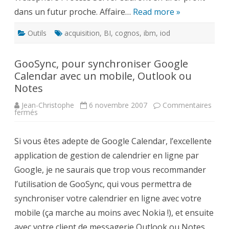
dans un futur proche. Affaire…
Read more »
Outils
acquisition
,
BI
,
cognos
,
ibm
,
iod
GooSync, pour synchroniser Google
Calendar avec un mobile, Outlook ou
Notes
Jean-Christophe
6 novembre 2007
Commentaires
sur
fermés
GooSync,
pour
synchroniser
Si vous êtes adepte de Google Calendar, l’excellente
Google
Calendar
application de gestion de calendrier en ligne par
avec
un
Google, je ne saurais que trop vous recommander
mobile,
Outlook
l’utilisation de GooSync, qui vous permettra de
ou
Notes
synchroniser votre calendrier en ligne avec votre
mobile (ça marche au moins avec Nokia !), et ensuite
avec votre client de messagerie Outlook ou Notes.