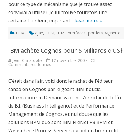
pour ce type de mécanisme que je trouve assez
convivial à utiliser. Je lui trouve toutefois une
certaine lourdeur, imposant…
Read more »
ECM
ajax
,
ECM
,
IHM
,
interfaces
,
portlets
,
vignette
IBM achète Cognos pour 5 Milliards d’US$
Jean-Christophe
12 novembre 2007
sur
Commentaires fermés
IBM
achète
Cognos
C’était dans l’air, voici donc le rachat de l’éditeur
pour
5
canadien Cognos par le géant IBM bouclé.
Milliards
d’US$
Information On Demand va donc s’enrichir de l’offre
de B.I. (Business Intelligence) et de Performance
Management de Cognos, et nul doute que les
solutions BPM que sont IBM FileNet P8 BPM et
Websphere Process Server sauront en tirer profit