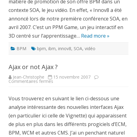
matière de promotion de son offre BPM dans un
jeu
vidéo
contexte SOA, le jeu vidéo. En effet, « Innov8 a été
…
annoncé lors de notre première conférence SOA, en
avril 2007. C’est un PPM Game, un jeu interactif en
3D centré sur l’apprentissage…
Read more »
BPM
bpm
,
ibm
,
innov8
,
SOA
,
vidéo
Ajax or not Ajax ?
Jean-Christophe
15 novembre 2007
sur
Commentaires fermés
Ajax
or
not
Vous trouverez en suivant le lien ci-dessous une
Ajax
?
analyse intéressante des nouvelles interfaces Ajax
(en particulier ici celle de Vignette) qui apparaissent
de plus en plus dans les différents progiciels d’ECM,
BPM, WCM et autres CMS. J’ai un penchant naturel