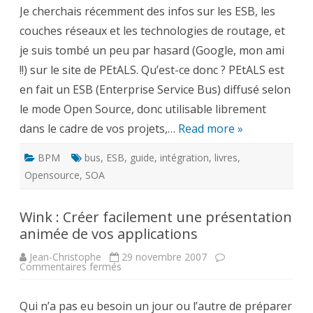
un
Je cherchais récemment des infos sur les ESB, les
ESB
Open
couches réseaux et les technologies de routage, et
Source
je suis tombé un peu par hasard (Google, mon ami
!!) sur le site de PEtALS. Qu’est-ce donc ? PEtALS est
en fait un ESB (Enterprise Service Bus) diffusé selon
le mode Open Source, donc utilisable librement
dans le cadre de vos projets,…
Read more »
BPM
bus
,
ESB
,
guide
,
intégration
,
livres
,
Opensource
,
SOA
Wink : Créer facilement une présentation
animée de vos applications
Jean-Christophe
29 novembre 2007
sur
Commentaires fermés
Wink
:
Créer
Qui n’a pas eu besoin un jour ou l’autre de préparer
facilement