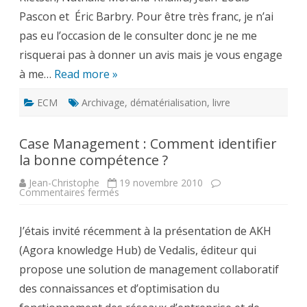
Pascon et Éric Barbry. Pour être très franc, je n’ai
pas eu l’occasion de le consulter donc je ne me
risquerai pas à donner un avis mais je vous engage
à me…
Read more »
ECM
Archivage
,
dématérialisation
,
livre
Case Management : Comment identifier
la bonne compétence ?
Jean-Christophe
19 novembre 2010
sur
Commentaires fermés
Case
Management
:
J’étais invité récemment à la présentation de AKH
Comment
identifier
(Agora knowledge Hub) de Vedalis, éditeur qui
la
bonne
propose une solution de management collaboratif
compétence
?
des connaissances et d’optimisation du