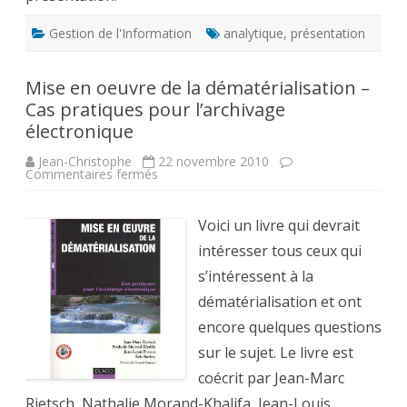
Gestion de l'Information
analytique
,
présentation
Mise en oeuvre de la dématérialisation –
Cas pratiques pour l’archivage
électronique
Jean-Christophe
22 novembre 2010
sur
Commentaires fermés
Mise
en
oeuvre
de
Voici un livre qui devrait
la
dématérialisation
intéresser tous ceux qui
–
Cas
s’intéressent à la
pratiques
pour
dématérialisation et ont
l’archivage
électronique
encore quelques questions
sur le sujet. Le livre est
coécrit par Jean-Marc
Rietsch, Nathalie Morand-Khalifa, Jean-Louis