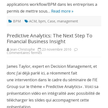
applications workflow/BPM dans les entreprises a
permis de mettre sous…
Read more »
BPM
ACM
,
bpm
,
Case
,
management
Predictive Analytics: The Next Step To
Financial Business Insight
Jean-Christophe
23 novembre 2010
sur
Commentaires fermés
Predictive
Analytics:
The
James Taylor, expert en Decision Management, et
Next
Step
donc j’ai déjà parlé ici, a récemment fait
To
Financial
une intervention dans le cadre du séminaire de l’IE
Business
Insight
Group sur le thème « Predictive Analytics« . Voici sa
présentation vidéo en intégralité avec possibilité de
télécharger les slides qui accompagnent cette
présentation.