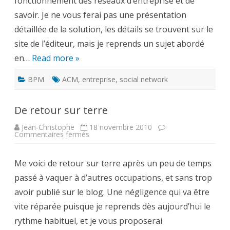
fonctionnement des réseaux d’entreprise et de
savoir. Je ne vous ferai pas une présentation
détaillée de la solution, les détails se trouvent sur le
site de l’éditeur, mais je reprends un sujet abordé
en…
Read more »
BPM
ACM
,
entreprise
,
social network
De retour sur terre
Jean-Christophe
18 novembre 2010
sur
Commentaires fermés
De
retour
sur
Me voici de retour sur terre après un peu de temps
terre
passé à vaquer à d’autres occupations, et sans trop
avoir publié sur le blog. Une négligence qui va être
vite réparée puisque je reprends dès aujourd’hui le
rythme habituel, et je vous proposerai