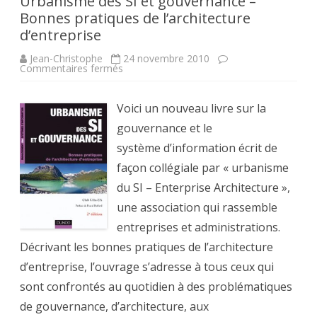
Urbanisme des SI et gouvernance –
Bonnes pratiques de l’architecture
d’entreprise
Jean-Christophe
24 novembre 2010
sur
Commentaires fermés
Urbanisme
des
SI
Voici un nouveau livre sur la
et
gouvernance
gouvernance et le
–
Bonnes
système d’information écrit de
pratiques
de
façon collégiale par « urbanisme
l’architecture
d’entreprise
du SI – Enterprise Architecture »,
une association qui rassemble
entreprises et administrations.
Décrivant les bonnes pratiques de l’architecture
d’entreprise, l’ouvrage s’adresse à tous ceux qui
sont confrontés au quotidien à des problématiques
de gouvernance, d’architecture, aux