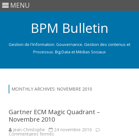
MENU
BPM Bulletin
Gestion de l'Information. Gouvernance. Gestion des contenus et
Processus. Big Data et Médias Sociaux
Skip
to
content
MONTHLY ARCHIVES:
NOVEMBRE 2010
Gartner ECM Magic Quadrant –
Novembre 2010
Jean-Christophe
24 novembre 2010
sur
Commentaires fermés
Gartner