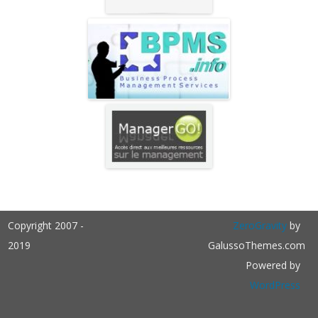
Copyright 2007 -
ZeroGravity
by
2019
GalussoThemes.com
Powered by
WordPress