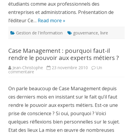
étudiants comme aux professionnels des
entreprises et administrations. Présentation de
l’éditeur Ce…
Read more »
Gestion de l'Information
gouvernance
,
livre
Case Management : pourquoi faut-il
rendre le pouvoir aux experts métiers ?
Jean-Christophe
23 novembre 2010
Un
sur
commentaire
Case
Management
:
On parle beaucoup de Case Management depuis
pourquoi
faut-
ces derniers mois en insistant sur le fait qu’il faut
il
rendre
rendre le pouvoir aux experts métiers. Est-ce une
le
pouvoir
prise de conscience ? Si oui, pourquoi ? Voici
aux
experts
quelques réflexions bien personnelles sur le sujet.
métiers
?
Etat des lieux La mise en œuvre de nombreuses