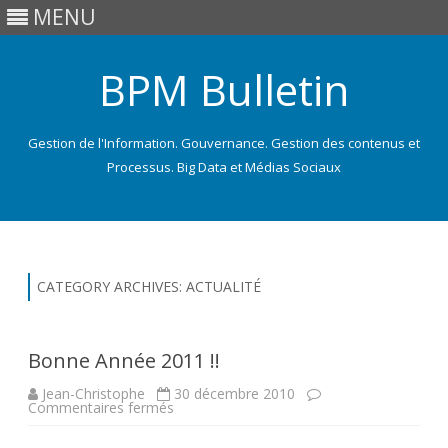
MENU
BPM Bulletin
Gestion de l'Information. Gouvernance. Gestion des contenus et
Processus. Big Data et Médias Sociaux
Skip
to
content
CATEGORY ARCHIVES:
ACTUALITÉ
Bonne Année 2011 !!
Jean-Christophe
30 décembre 2010
sur
Commentaires fermés
Bonne
Année