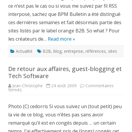
distingué
ce n’est pas le cas ou si vous me suivez par fil RSS
interposé, sachez que BPM Bulletin a été distingué
ces dernières semaines et fait désormais partie des
sites listés par le label orange B2B. So what ? Pour
les créateurs de…
Read more »
Actualité
B2B
,
blog
,
entreprise
,
références
,
sites
De retour aux affaires, guest-blogging et
Tech Software
Jean-Christophe
24 août 2009
Commentaires
sur
fermés
De
retour
aux
Photo (C) cedorris Si vous suivez un (tout petit) peu
affaires,
guest-
la vie de ce blog, vous n’êtes pas sans avoir
blogging
et
remarqué qu’il est en congés depuis … un certain
Tech
Software
temps. J’ai effectivement pris de (longs) congés cet