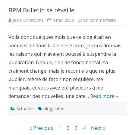
BPM Bulletin se réveille
sur
Jean-Christophe
4 mai 2009
Un commentaire
BPM
Bulletin
se
Voilà donc quelques mois que ce blog était en
réveille
sommeil, et dans la dernière note, je vous donnais
les raisons qui m’avaient poussé à suspendre la
publication. Depuis, rien de fondamental n’a
vraiment changé, mais je reconnais que ne plus
publier, même de façon non régulière, me
manquait, et vous avez été plusieurs à me
demander des nouvelles, une date…
Read more »
Actualité
blog
,
infos
Pagination
« Previous
1
2
3
4
Next »