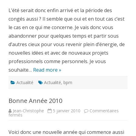
petit
air
L’été serait donc enfin arrivé et la période des
d’évasion
sur
congés aussi ? Il semble que oui et en tout cas c’est
BPM
Bulletin
le cas en ce qui me concerne. Je vais donc vous
abandonner pour quelques temps et partir sous
d’autres cieux pour vous revenir plein d’énergie, de
nouvelles idées et avec de nouveaux projets
professionnels comme personnels. Je vous
souhaite…
Read more »
Actualité
Actualité
,
bpm
Bonne Année 2010
Jean-Christophe
5 janvier 2010
Commentaires
sur
fermés
Bonne
Année
2010
Voici donc une nouvelle année qui commence aussi