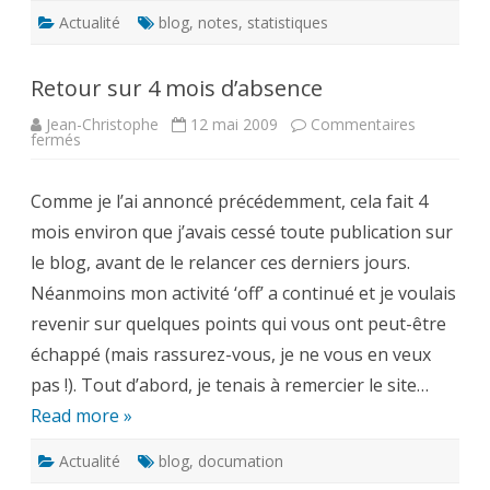
Actualité
blog
,
notes
,
statistiques
Retour sur 4 mois d’absence
Jean-Christophe
12 mai 2009
Commentaires
sur
fermés
Retour
sur
4
Comme je l’ai annoncé précédemment, cela fait 4
mois
d’absence
mois environ que j’avais cessé toute publication sur
le blog, avant de le relancer ces derniers jours.
Néanmoins mon activité ‘off’ a continué et je voulais
revenir sur quelques points qui vous ont peut-être
échappé (mais rassurez-vous, je ne vous en veux
pas !). Tout d’abord, je tenais à remercier le site…
Read more »
Actualité
blog
,
documation