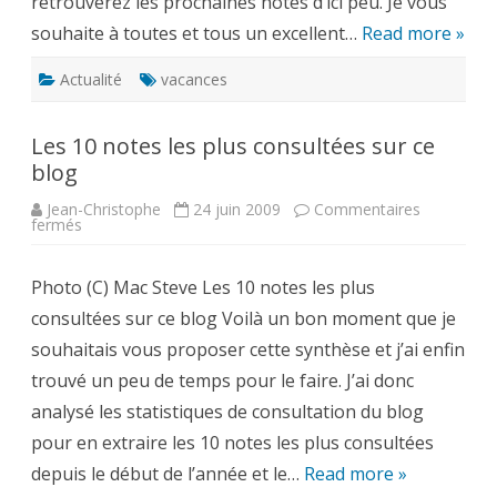
retrouverez les prochaines notes d’ici peu. Je vous
souhaite à toutes et tous un excellent…
Read more »
Actualité
vacances
Les 10 notes les plus consultées sur ce
blog
Jean-Christophe
24 juin 2009
Commentaires
sur
fermés
Les
10
notes
Photo (C) Mac Steve Les 10 notes les plus
les
plus
consultées sur ce blog Voilà un bon moment que je
consultées
sur
souhaitais vous proposer cette synthèse et j’ai enfin
ce
blog
trouvé un peu de temps pour le faire. J’ai donc
analysé les statistiques de consultation du blog
pour en extraire les 10 notes les plus consultées
depuis le début de l’année et le…
Read more »