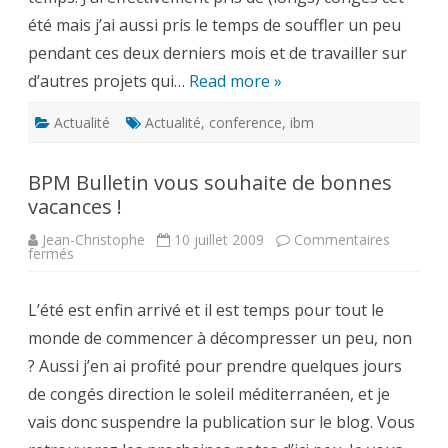
été mais j’ai aussi pris le temps de souffler un peu
pendant ces deux derniers mois et de travailler sur
d’autres projets qui…
Read more »
Actualité
Actualité
,
conference
,
ibm
BPM Bulletin vous souhaite de bonnes
vacances !
Jean-Christophe
10 juillet 2009
Commentaires
sur
fermés
BPM
Bulletin
vous
L’été est enfin arrivé et il est temps pour tout le
souhaite
de
monde de commencer à décompresser un peu, non
bonnes
vacances
? Aussi j’en ai profité pour prendre quelques jours
!
de congés direction le soleil méditerranéen, et je
vais donc suspendre la publication sur le blog. Vous