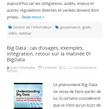
aujourd’hui car les obligations, audits, enjeux et
autres régulations diverses et variées doivent être
prises…
Read more »
Gestion de l'Information
gouvernance
,
guide
,
vidéo
,
webinar
Big Data : cas d’usages, exemples,
intégration, retour sur la matinée 01
BigData
Jean-Christophe
14 février 2012
Commentaires
sur
fermés
Big
Data
:
cas
Le phénomène Big Data
d’usages,
exemples,
ne cesse de faire parler de
intégration,
retour
lui. Si certains considèrent
sur
la
que ce n’est qu’un buzz de
matinée