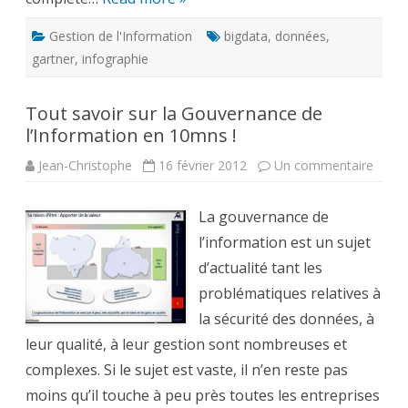
Gestion de l'Information
bigdata
,
données
,
gartner
,
infographie
Tout savoir sur la Gouvernance de
l’Information en 10mns !
sur
Jean-Christophe
16 février 2012
Un commentaire
Tout
savoir
sur
La gouvernance de
la
Gouv
l’information est un sujet
de
l’Info
d’actualité tant les
en
10mn
problématiques relatives à
!
la sécurité des données, à
leur qualité, à leur gestion sont nombreuses et
complexes. Si le sujet est vaste, il n’en reste pas
moins qu’il touche à peu près toutes les entreprises