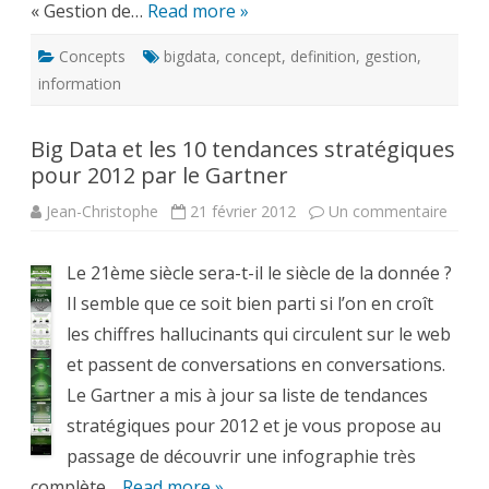
« Gestion de…
Read more »
Concepts
bigdata
,
concept
,
definition
,
gestion
,
information
Big Data et les 10 tendances stratégiques
pour 2012 par le Gartner
sur
Jean-Christophe
21 février 2012
Un commentaire
Big
Data
et
Le 21ème siècle sera-t-il le siècle de la donnée ?
les
10
Il semble que ce soit bien parti si l’on en croît
tenda
strat
les chiffres hallucinants qui circulent sur le web
pour
2012
et passent de conversations en conversations.
par
le
Le Gartner a mis à jour sa liste de tendances
Gartn
stratégiques pour 2012 et je vous propose au
passage de découvrir une infographie très
complète…
Read more »