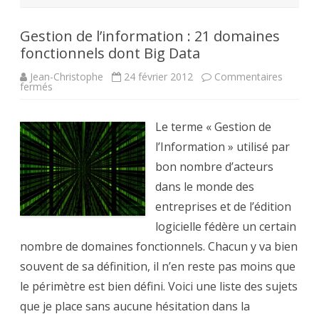
Gestion de l’information : 21 domaines
fonctionnels dont Big Data
Jean-Christophe
24 février 2012
Commentaires
sur
fermés
Gestion
de
l’information
:
Le terme « Gestion de
21
domaines
l’Information » utilisé par
fonctionnels
dont
bon nombre d’acteurs
Big
Data
dans le monde des
entreprises et de l’édition
logicielle fédère un certain
nombre de domaines fonctionnels. Chacun y va bien
souvent de sa définition, il n’en reste pas moins que
le périmètre est bien défini. Voici une liste des sujets
que je place sans aucune hésitation dans la