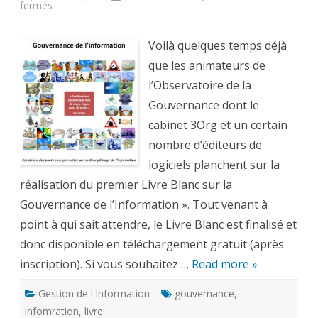
sur
fermés
Gouvernance
de
l’Information
–
Voilà quelques temps déjà
Observatoire
de
que les animateurs de
la
Gouvernance
l’Observatoire de la
:
le
Gouvernance dont le
livre
blanc
cabinet 3Org et un certain
est
disponible
nombre d’éditeurs de
logiciels planchent sur la
réalisation du premier Livre Blanc sur la
Gouvernance de l’Information ». Tout venant à
point à qui sait attendre, le Livre Blanc est finalisé et
donc disponible en téléchargement gratuit (après
inscription). Si vous souhaitez …
Read more »
Gestion de l'Information
gouvernance
,
infomration
,
livre