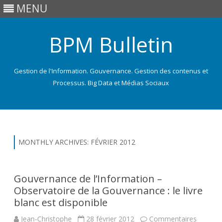
MENU
BPM Bulletin
Gestion de l'Information. Gouvernance. Gestion des contenus et
Processus. Big Data et Médias Sociaux
Skip
to
content
MONTHLY ARCHIVES:
FÉVRIER 2012
Gouvernance de l’Information –
Observatoire de la Gouvernance : le livre
blanc est disponible
Jean-Christophe
28 février 2012
Commentaires