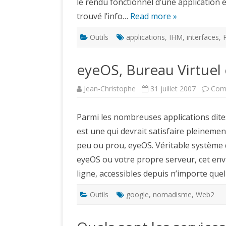
le rendu fonctionnel d’une application e
trouvé l’info…
Read more »
Outils
applications
,
IHM
,
interfaces
,
eyeOS, Bureau Virtuel 
Jean-Christophe
31 juillet 2007
Com
Parmi les nombreuses applications dites 
est une qui devrait satisfaire pleinem
peu ou prou, eyeOS. Véritable système 
eyeOS ou votre propre serveur, cet en
ligne, accessibles depuis n’importe quel
Outils
google
,
nomadisme
,
Web2