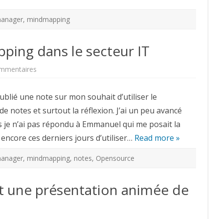
anager
,
mindmapping
ping dans le secteur IT
sur
mmentaires
De
l’usage
du
publié une note sur mon souhait d’utiliser le
Mindmapping
dans
e notes et surtout la réflexion. J’ai un peu avancé
le
secteur
rs je n’ai pas répondu à Emmanuel qui me posait la
IT
 encore ces derniers jours d’utiliser…
Read more »
anager
,
mindmapping
,
notes
,
Opensource
nt une présentation animée de