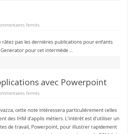
sur
ommentaires fermés
Un
peu
de
e râtez pas les dernières publications pour enfants
détente
?
r Generator pour cet intermède …
pplications avec Powerpoint
sur
ommentaires fermés
Créez
vos
gabarits
vazza, cette note intéressera particulièrement celles
d’applications
avec
t des IHM d’applis métiers. L’intérêt est d’utiliser un
Powerpoint
tes de travail, Powerpoint, pour illustrer rapidement