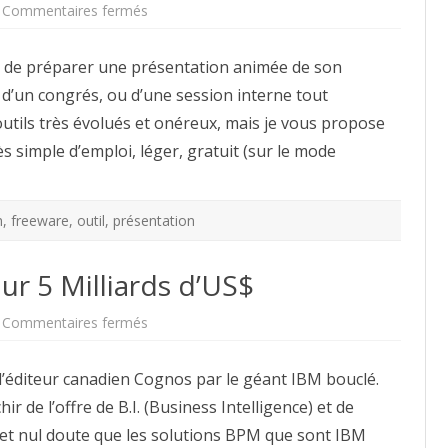
sur
Commentaires fermés
Wink
:
Créer
re de préparer une présentation animée de son
facilement
une
, d’un congrés, ou d’une session interne tout
présentation
animée
 outils très évolués et onéreux, mais je vous propose
de
vos
ès simple d’emploi, léger, gratuit (sur le mode
applications
h
,
freeware
,
outil
,
présentation
r 5 Milliards d’US$
sur
Commentaires fermés
IBM
achète
Cognos
de l’éditeur canadien Cognos par le géant IBM bouclé.
pour
5
 de l’offre de B.I. (Business Intelligence) et de
Milliards
d’US$
 nul doute que les solutions BPM que sont IBM