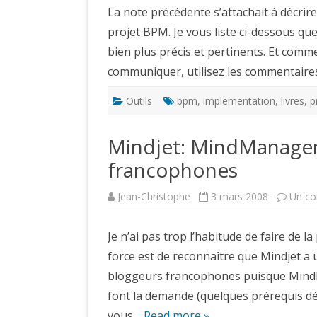
La note précédente s’attachait à décrir
projet BPM. Je vous liste ci-dessous qu
bien plus précis et pertinents. Et comm
communiquer, utilisez les commentair
Outils
bpm
,
implementation
,
livres
,
p
Mindjet: MindManager 
francophones
Jean-Christophe
3 mars 2008
Un co
Je n’ai pas trop l’habitude de faire de l
force est de reconnaître que Mindjet 
bloggeurs francophones puisque MindMa
font la demande (quelques prérequis dét
vous…
Read more »