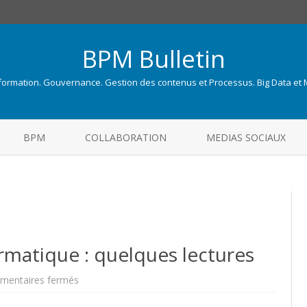
BPM Bulletin
nformation. Gouvernance. Gestion des contenus et Processus. Big Data et
Skip
to
BPM
COLLABORATION
MEDIAS SOCIAUX
content
rmatique : quelques lectures
sur
entaires fermés
Gestion
de