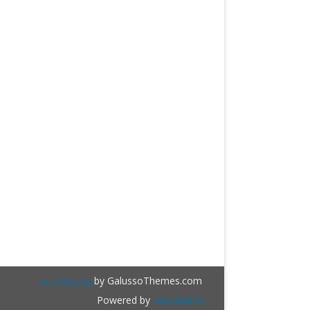
ZeroGravity
by GalussoThemes.com
Powered by
WordPress