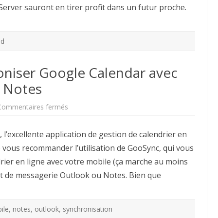
rver sauront en tirer profit dans un futur proche.
od
niser Google Calendar avec
u Notes
sur
Commentaires fermés
GooSync,
pour
synchroniser
l’excellente application de gestion de calendrier en
Google
Calendar
p vous recommander l’utilisation de GooSync, qui vous
avec
un
rier en ligne avec votre mobile (ça marche au moins
mobile,
Outlook
ient de messagerie Outlook ou Notes. Bien que
ou
Notes
ile
,
notes
,
outlook
,
synchronisation