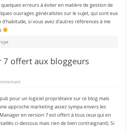
projet
e quelques erreurs à éviter en matière de gestion de
informatique
:
elques ouvrages généralistes sur le sujet, qui sont eux
quelques
lectures
e d’habitude, si vous avez d’autres références à me
es
rojet
7 offert aux bloggeurs
sur
mmentaire
Mindjet:
MindManager
7
a pub pour un logiciel propriétaire sur ce blog mais
offert
aux
a une approche marketing assez sympa envers les
bloggeurs
francophones
nager en version 7 est offert à tous ceux qui en
aillés ci-dessous mais rien de bien contraignant). Si