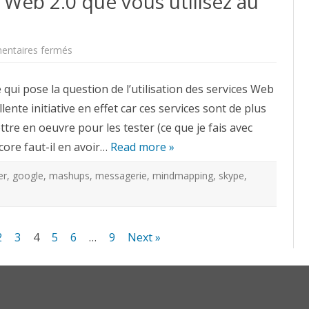
s Web 2.0 que vous utilisez au
sur
ntaires fermés
Quels
sont
les
 qui pose la question de l’utilisation des services Web
services
Web
llente initiative en effet car ces services sont de plus
2.0
que
ttre en oeuvre pour les tester (ce que je fais avec
vous
utilisez
core faut-il en avoir…
au
Read more »
quotidien
?
er
,
google
,
mashups
,
messagerie
,
mindmapping
,
skype
,
2
3
4
5
6
…
9
Next »