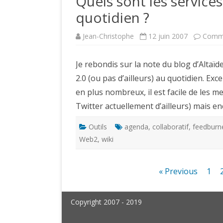
Quels sont les service
quotidien ?
Jean-Christophe
12 juin 2007
Comme
Je rebondis sur la note du blog d’Altaïde
2.0 (ou pas d’ailleurs) au quotidien. Exce
en plus nombreux, il est facile de les me
Twitter actuellement d’ailleurs) mais en
Outils
agenda
,
collaboratif
,
feedburn
Web2
,
wiki
Pagination
« Previous
1
des
Copyright 2007 - 2019
publications