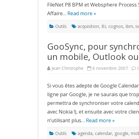
FileNet P8 BPM et Websphere Process Se
Affaire…
Read more »
Outils
acquisition
,
BI
,
cognos
,
ibm
,
i
GooSync, pour synchro
un mobile, Outlook o
Jean-Christophe
6 novembre 2007
Si vous êtes adepte de Google Calendar, 
ligne par Google, je ne saurais que tro
permettra de synchroniser votre calend
avec Nokia !), et ensuite avec votre cl
n’utilisant plus…
Read more »
Outils
agenda
,
calendar
,
google
,
mob