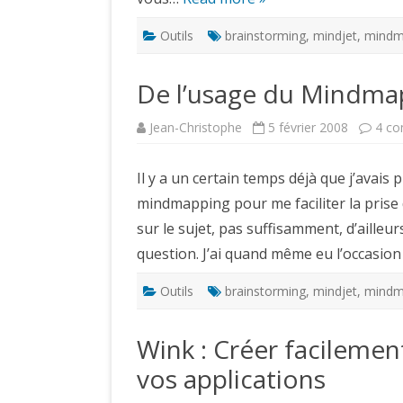
Outils
brainstorming
,
mindjet
,
mindm
De l’usage du Mindmap
Jean-Christophe
5 février 2008
4 co
Il y a un certain temps déjà que j’avais 
mindmapping pour me faciliter la prise d
sur le sujet, pas suffisamment, d’ailleu
question. J’ai quand même eu l’occasion
Outils
brainstorming
,
mindjet
,
mindm
Wink : Créer facileme
vos applications