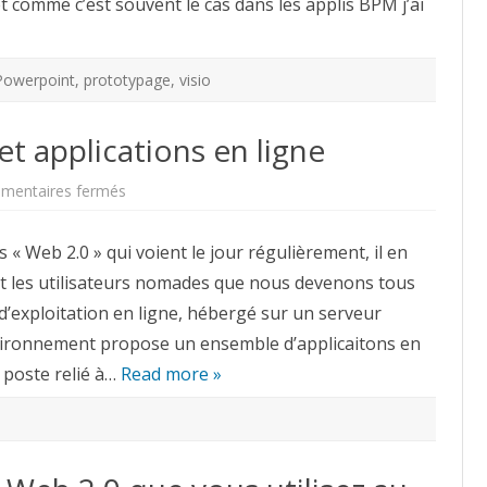
t comme c’est souvent le cas dans les applis BPM j’ai
Powerpoint
,
prototypage
,
visio
et applications en ligne
sur
mentaires fermés
eyeOS,
Bureau
Virtuel
« Web 2.0 » qui voient le jour régulièrement, il en
et
applications
ent les utilisateurs nomades que nous devenons tous
en
ligne
d’exploitation en ligne, hébergé sur un serveur
vironnement propose un ensemble d’applicaitons en
 poste relié à…
Read more »