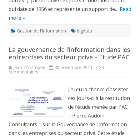
autres*), j’ai retrouvé ces jours-ci une illustration
qui date de 1956 et représente un support de…
Read
more »
Gestion de l'Information
bigdata
La gouvernance de l’information dans les
entreprises du secteur privé – Etude PAC
Jean-Christophe
30 novembre 2011
3
sur
commentaires
La
gouvernance
de
l’information
J’ai eu la chance d’assister
dans
les
ces jours-ci à la restitution
entreprises
du
de l’étude menée par PAC
secteur
privé
– Pierre Audoin
–
Consultants – sur la Gouvernance de l’Information
Etude
PAC
dans les entreprises du secteur privé. Cette étude