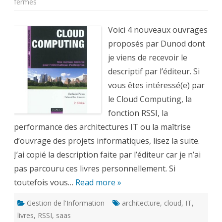
sur
fermés
4
livres
sur
le
Voici 4 nouveaux ouvrages
Cloud
Computing,
proposés par Dunod dont
la
fonction
je viens de recevoir le
RSSI,
l’architecture
descriptif par l’éditeur. Si
IT
et
vous êtes intéressé(e) par
la
Gestion
le Cloud Computing, la
de
projets
fonction RSSI, la
performance des architectures IT ou la maîtrise
d’ouvrage des projets informatiques, lisez la suite.
J’ai copié la description faite par l’éditeur car je n’ai
pas parcouru ces livres personnellement. Si
toutefois vous…
Read more »
Gestion de l'Information
architecture
,
cloud
,
IT
,
livres
,
RSSI
,
saas