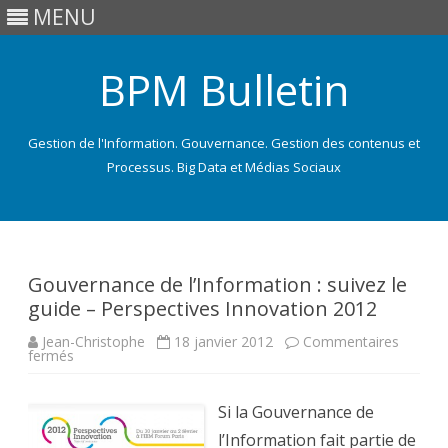
MENU
BPM Bulletin
Gestion de l'Information. Gouvernance. Gestion des contenus et
Processus. Big Data et Médias Sociaux
Skip
to
content
Gouvernance de l’Information : suivez le
guide – Perspectives Innovation 2012
Jean-Christophe
18 janvier 2012
Commentaires
sur
fermés
Gouvernance
de
l’Information
:
Si la Gouvernance de
suivez
le
l’Information fait partie de