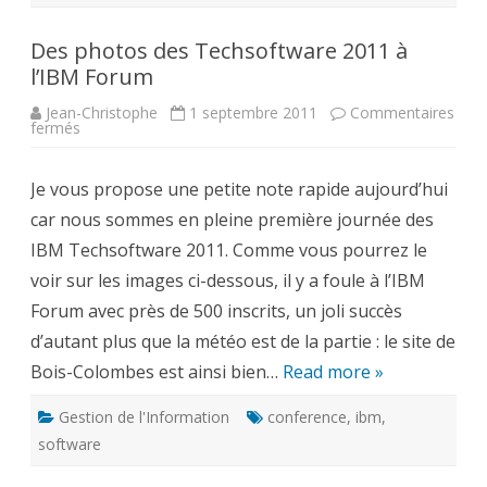
Des photos des Techsoftware 2011 à
l’IBM Forum
Jean-Christophe
1 septembre 2011
Commentaires
sur
fermés
Des
photos
des
Je vous propose une petite note rapide aujourd’hui
Techsoftware
2011
car nous sommes en pleine première journée des
à
l’IBM
IBM Techsoftware 2011. Comme vous pourrez le
Forum
voir sur les images ci-dessous, il y a foule à l’IBM
Forum avec près de 500 inscrits, un joli succès
d’autant plus que la météo est de la partie : le site de
Bois-Colombes est ainsi bien…
Read more »
Gestion de l'Information
conference
,
ibm
,
software