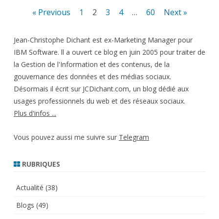
Pagination
« Previous
1
2
3
4
…
60
Next »
des
Jean-Christophe Dichant est ex-Marketing Manager pour
publications
IBM Software. ll a ouvert ce blog en juin 2005 pour traiter de
la Gestion de l'Information et des contenus, de la
gouvernance des données et des médias sociaux.
Désormais il écrit sur JCDichant.com, un blog dédié aux
usages professionnels du web et des réseaux sociaux.
Plus d'infos ...
Vous pouvez aussi me suivre sur
Telegram
RUBRIQUES
Actualité
(38)
Blogs
(49)