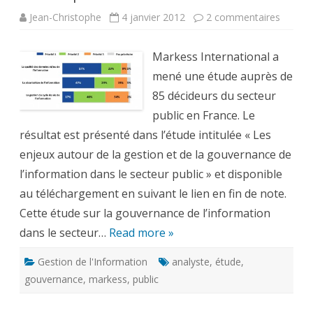
sur
Jean-Christophe
4 janvier 2012
2 commentaires
La
gouver
de
Markess International a
l’infor
dans
mené une étude auprès de
le
secteur
85 décideurs du secteur
public
–
public en France. Le
étude
Markes
résultat est présenté dans l’étude intitulée « Les
enjeux autour de la gestion et de la gouvernance de
l’information dans le secteur public » et disponible
au téléchargement en suivant le lien en fin de note.
Cette étude sur la gouvernance de l’information
dans le secteur…
Read more »
Gestion de l'Information
analyste
,
étude
,
gouvernance
,
markess
,
public