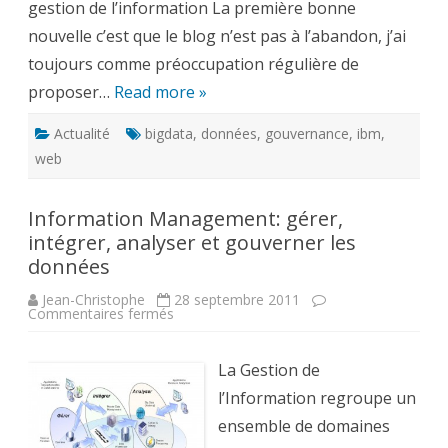
gestion de l’information La première bonne
nouvelle c’est que le blog n’est pas à l’abandon, j’ai
toujours comme préoccupation régulière de
proposer…
Read more »
Actualité
bigdata
,
données
,
gouvernance
,
ibm
,
web
Information Management: gérer,
intégrer, analyser et gouverner les
données
Jean-Christophe
28 septembre 2011
sur
Commentaires fermés
Information
Management:
gérer,
intégrer,
La Gestion de
analyser
et
l’Information regroupe un
gouverner
les
ensemble de domaines
données