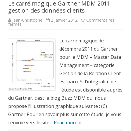
Le carré magique Gartner MDM 2011 –
gestion des données clients
Jean-Christophe
2 janvier 2012
Commentaires
sur
fermés
Le
carré
magique
Gartner
Le carré magique de
MDM
2011
décembre 2011 du Gartner
–
gestion
pour le MDM – Master Data
des
données
Management – catégorie
clients
Gestion de la Relation Client
est paru. Si l’intégralité de
l’étude est disponible auprès
du Gartner, c’est le blog Buzz MDM qui nous
propose l’illustration graphique suivante : (C)
Gartner Pour en savoir plus sur cette étude, je vous
renvoie vers le site…
Read more »