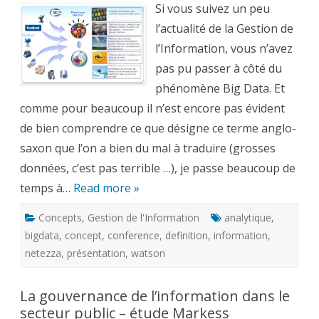
Si vous suivez un peu
Big
Data
l’actualité de la Gestion de
?
l’Information, vous n’avez
pas pu passer à côté du
phénomène Big Data. Et
comme pour beaucoup il n’est encore pas évident
de bien comprendre ce que désigne ce terme anglo-
saxon que l’on a bien du mal à traduire (grosses
données, c’est pas terrible …), je passe beaucoup de
temps à…
Read more »
Concepts
,
Gestion de l'Information
analytique
,
bigdata
,
concept
,
conference
,
definition
,
information
,
netezza
,
présentation
,
watson
La gouvernance de l’information dans le
secteur public – étude Markess