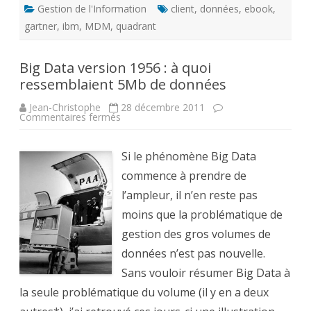
Gestion de l'Information
client
,
données
,
ebook
,
gartner
,
ibm
,
MDM
,
quadrant
Big Data version 1956 : à quoi
ressemblaient 5Mb de données
Jean-Christophe
28 décembre 2011
sur
Commentaires fermés
Big
Data
version
1956
Si le phénomène Big Data
:
à
commence à prendre de
quoi
ressemblaient
l’ampleur, il n’en reste pas
5Mb
de
moins que la problématique de
données
gestion des gros volumes de
données n’est pas nouvelle.
Sans vouloir résumer Big Data à
la seule problématique du volume (il y en a deux