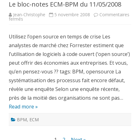
Le bloc-notes ECM-BPM du 11/05/2008
Jean-Christophe
5 novembre 2008
Commentaires
sur
fermés
Le
bloc-
notes
Utilisez l’open source en temps de crise Les
ECM-
BPM
analystes de marché chez Forrester estiment que
du
11/05/2008
l’utilisation de logiciels à code ouvert (‘open source’)
peut offrir des économies aux entreprises. Et vous,
qu’en pensez-vous ?? tags: BPM, opensource La
systématisation des processus fait encore défaut,
révèle une enquête Selon une enquête récente,
près de la moitié des organisations ne sont pas…
Read more »
BPM
,
ECM
Pagination
1
2
Next »