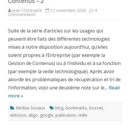
Contenus – 2
Jean-Christophe
12 novembre 2008
4
sur
commentaires
Veille
technologique,
blogs
Suite de la série d’articles sur les usages qui
et
Gestion
peuvent être faits des différentes technologies
de
Contenus
mises à notre disposition aujourd’hui, qu’elles
–
2
soient propres à l’Entreprise (par exemple la
Gestion de Contenus) ou à l’individu et à sa fonction
(par exemple la veille technologique). Après avoir
abordé les problématiques de récupération et tri de
l’information, voici une deuxième note sur le…
Read
more »
Medias Sociaux
blog
,
bookmarks
,
box.net
,
delicious
,
diigo
,
google
,
publication
,
veille