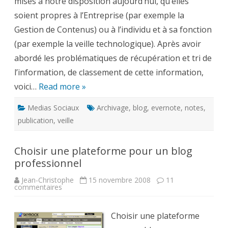
mises à notre disposition aujourd’hui, qu’elles
–
3
soient propres à l’Entreprise (par exemple la
Gestion de Contenus) ou à l’individu et à sa fonction
(par exemple la veille technologique). Après avoir
abordé les problématiques de récupération et tri de
l’information, de classement de cette information,
voici…
Read more »
Medias Sociaux
Archivage
,
blog
,
evernote
,
notes
,
publication
,
veille
Choisir une plateforme pour un blog
professionnel
Jean-Christophe
15 novembre 2008
11
sur
commentaires
Choisir
une
plateforme
pour
Choisir une plateforme
un