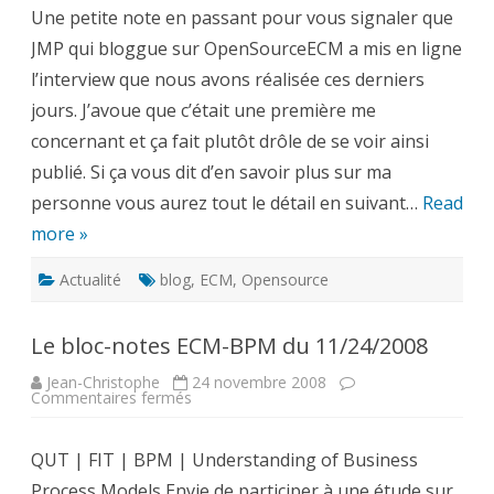
route
Une petite note en passant pour vous signaler que
d’un
monde
JMP qui bloggue sur OpenSourceECM a mis en ligne
ECM,
l’interview
l’interview que nous avons réalisée ces derniers
jours. J’avoue que c’était une première me
concernant et ça fait plutôt drôle de se voir ainsi
publié. Si ça vous dit d’en savoir plus sur ma
personne vous aurez tout le détail en suivant…
Read
more »
Actualité
blog
,
ECM
,
Opensource
Le bloc-notes ECM-BPM du 11/24/2008
Jean-Christophe
24 novembre 2008
sur
Commentaires fermés
Le
bloc-
notes
QUT | FIT | BPM | Understanding of Business
ECM-
BPM
Process Models Envie de participer à une étude sur
du