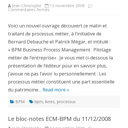
Jean-Christophe
13 novembre 2008
sur
Commentaires fermés
Pilotage
métier
de
Voici un nouvel ouvrage découvert ce matin et
l’entreprise,
Bernard
traitant de processus métier, à l’initiative de
Debauche
,
Bernard Debauche et Patrick Mégar, et intitulé :
Patrick
Mégard
« BPM Business Process Management : Pilotage
métier de l’entreprise« . Je vous met ci-dessous la
présentation de l’éditeur pour en savvoir plus,
j’avoue ne pas l’avoir lu personnellement : Les
processus métier constituent une part essentielle
du patrimoine…
Read more »
BPM
bpm
,
livres
,
processus
Le bloc-notes ECM-BPM du 11/12/2008