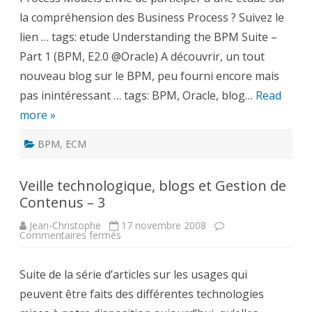
11/24/2008
la compréhension des Business Process ? Suivez le
lien … tags: etude Understanding the BPM Suite –
Part 1 (BPM, E2.0 @Oracle) A découvrir, un tout
nouveau blog sur le BPM, peu fourni encore mais
pas inintéressant … tags: BPM, Oracle, blog…
Read
more »
BPM
,
ECM
Veille technologique, blogs et Gestion de
Contenus – 3
Jean-Christophe
17 novembre 2008
sur
Commentaires fermés
Veille
technologique,
blogs
Suite de la série d’articles sur les usages qui
et
Gestion
peuvent être faits des différentes technologies
de
Contenus