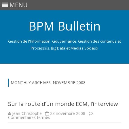
MENU
BPM Bulletin
Gestion de l'Information. Gouvernance. Gestion des contenus et
Processus. Big Data et Médias Sociaux
Skip
to
content
MONTHLY ARCHIVES:
NOVEMBRE 2008
Sur la route d’un monde ECM, l’interview
Jean-Christophe
28 novembre 2008
sur
Commentaires fermés
Sur
la