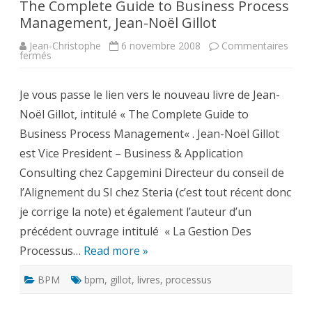
The Complete Guide to Business Process
Management, Jean-Noël Gillot
Jean-Christophe
6 novembre 2008
Commentaires
sur
fermés
The
Complete
Guide
Je vous passe le lien vers le nouveau livre de Jean-
to
Business
Noël Gillot, intitulé « The Complete Guide to
Process
Management,
Business Process Management« . Jean-Noël Gillot
Jean-
Noël
est Vice President – Business & Application
Gillot
Consulting chez Capgemini Directeur du conseil de
l’Alignement du SI chez Steria (c’est tout récent donc
je corrige la note) et également l’auteur d’un
précédent ouvrage intitulé « La Gestion Des
Processus…
Read more »
BPM
bpm
,
gillot
,
livres
,
processus