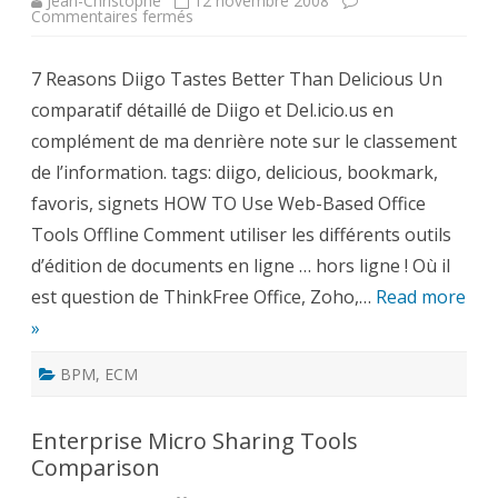
Jean-Christophe
12 novembre 2008
sur
Commentaires fermés
Le
bloc-
notes
7 Reasons Diigo Tastes Better Than Delicious Un
ECM-
BPM
comparatif détaillé de Diigo et Del.icio.us en
du
11/12/2008
complément de ma denrière note sur le classement
de l’information. tags: diigo, delicious, bookmark,
favoris, signets HOW TO Use Web-Based Office
Tools Offline Comment utiliser les différents outils
d’édition de documents en ligne … hors ligne ! Où il
est question de ThinkFree Office, Zoho,…
Read more
»
BPM
,
ECM
Enterprise Micro Sharing Tools
Comparison