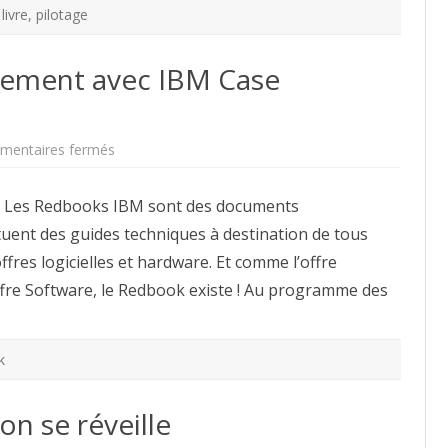
,
livre
,
pilotage
ement avec IBM Case
sur
entaires fermés
Advanced
Case
Management
é. Les Redbooks IBM sont des documents
avec
IBM
tuent des guides techniques à destination de tous
Case
Manager,
ffres logicielles et hardware. Et comme l’offre
le
Redbook
re Software, le Redbook existe ! Au programme des
k
on se réveille