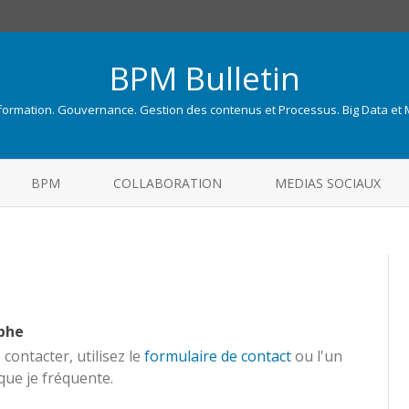
BPM Bulletin
nformation. Gouvernance. Gestion des contenus et Processus. Big Data et
Skip
to
BPM
COLLABORATION
MEDIAS SOCIAUX
content
ophe
contacter, utilisez le
formulaire de contact
ou l'un
que je fréquente.