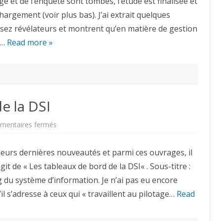
e et de l’enquête sont tombés, l’étude est finalisée et
repères
hargement (voir plus bas). J’ai extrait quelques
assez révélateurs et montrent qu’en matière de gestion
e…
Read more »
e la DSI
sur
entaires fermés
Les
tableaux
de
leurs dernières nouveautés et parmi ces ouvrages, il
bord
de
git de « Les tableaux de bord de la DSI« . Sous-titre :
la
DSI
du système d’information. Je n’ai pas eu encore
’il s’adresse à ceux qui « travaillent au pilotage…
Read