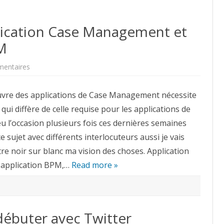
lication Case Management et
M
sur
entaires
Conception
d’une
application
vre des applications de Case Management nécessite
Case
Management
ui diffère de celle requise pour les applications de
et
divergence
eu l’occasion plusieurs fois ces dernières semaines
avec
le
e sujet avec différents interlocuteurs aussi je vais
BPM
re noir sur blanc ma vision des choses. Application
 application BPM,…
Read more »
débuter avec Twitter