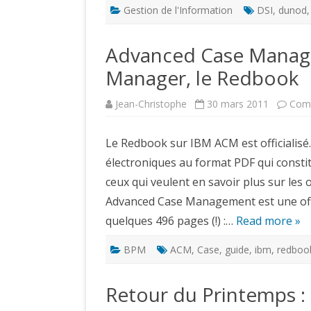
Gestion de l'Information
DSI
,
dunod
Advanced Case Manag
Manager, le Redbook
Jean-Christophe
30 mars 2011
Comm
Le Redbook sur IBM ACM est officialis
électroniques au format PDF qui consti
ceux qui veulent en savoir plus sur les o
Advanced Case Management est une off
quelques 496 pages (!) :…
Read more »
BPM
ACM
,
Case
,
guide
,
ibm
,
redboo
Retour du Printemps : 