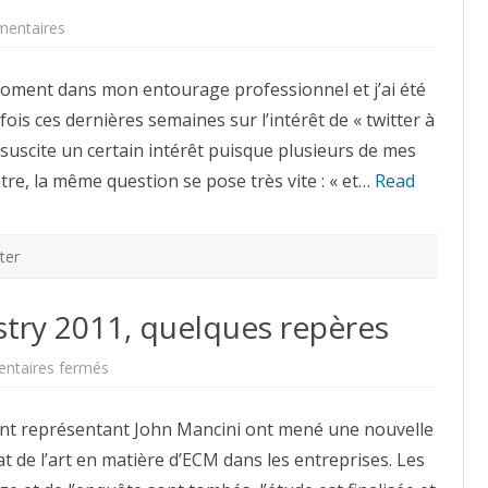
sur
entaires
17
conseils
pour
moment dans mon entourage professionnel et j’ai été
bien
débuter
is ces dernières semaines sur l’intérêt de « twitter à
avec
Twitter
a suscite un certain intérêt puisque plusieurs de mes
tre, la même question se pose très vite : « et…
Read
ter
stry 2011, quelques repères
sur
ntaires fermés
State
of
the
ent représentant John Mancini ont mené une nouvelle
ECM
Industry
at de l’art en matière d’ECM dans les entreprises. Les
2011,
quelques