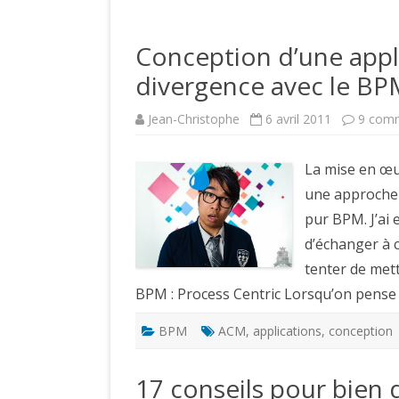
Conception d’une app
divergence avec le BP
Jean-Christophe
6 avril 2011
9 comm
La mise en œu
une approche q
pur BPM. J’ai 
d’échanger à c
tenter de mett
BPM : Process Centric Lorsqu’on pense
BPM
ACM
,
applications
,
conception
17 conseils pour bien 