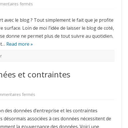
sur
entaires fermés
Retour
du
Printemps
 avec le blog ? Tout simplement le fait que je profite
:
on
surface. Loin de moi l’idée de laisser le blog de coté,
se
réveille
n se donne ne permet plus de tout suivre au quotidien.
et…
Read more »
r
ées et contraintes
sur
mmentaires fermés
Gouvernance
des
données
n des données d’entreprise et les contraintes
et
contraintes
s désormais associées à ces données nécessitent de
réglementaires
emment la gouvernance des données. Voici une