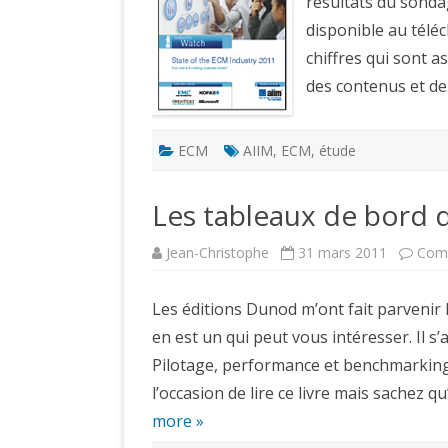
résultats du sondag
disponible au téléc
chiffres qui sont 
des contenus et d
ECM
AIIM
,
ECM
,
étude
Les tableaux de bord d
Jean-Christophe
31 mars 2011
Comm
Les éditions Dunod m’ont fait parvenir 
en est un qui peut vous intéresser. Il s’a
Pilotage, performance et benchmarking 
l’occasion de lire ce livre mais sachez qu
more »