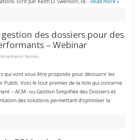
tions. Ecrit par Keith D. Swenson, ce…
non
Read more »
prédictif
gestion des dossiers pour des
performants – Webinar
sur
mmentaires fermés
Comment
optimiser
la
s qui vont vous être proposés pour découvrir les
gestion
des
ublic. Voici le tout premier de la liste qui concerne
dossiers
pour
ent – ACM- ou Gestion Simplifiée des Dossiers et
des
services
entation des solutions permettant d’optimiser la
publics
plus
performants
–
Webinar