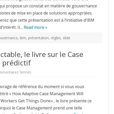
qui propose un constat en matière de gouvernance
pistes de mise en place de solutions appropriées.
ez que cette présentation est à l’initiative d’IBM
’intérêt. Il…
Read more »
ouvernance
,
ibm
,
présentation
,
règles
,
slide
able, le livre sur le Case
prédictif
sur
mmentaires fermés
Mastering
the
Unpredictable,
ouvrage de référence du moment si vous vous
le
livre
titré « How Adaptive Case Management Will
sur
le
Workers Get Things Done« , le livre présente ce
Case
Management
pourquoi le Case Management prend une telle
et
le