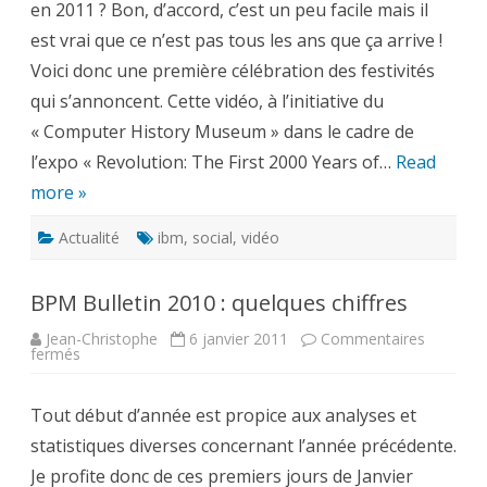
en 2011 ? Bon, d’accord, c’est un peu facile mais il
avec
le
est vrai que ce n’est pas tous les ans que ça arrive !
Computer
History
Voici donc une première célébration des festivités
Museum
qui s’annoncent. Cette vidéo, à l’initiative du
« Computer History Museum » dans le cadre de
l’expo « Revolution: The First 2000 Years of…
Read
more »
Actualité
ibm
,
social
,
vidéo
BPM Bulletin 2010 : quelques chiffres
Jean-Christophe
6 janvier 2011
Commentaires
sur
fermés
BPM
Bulletin
2010
Tout début d’année est propice aux analyses et
:
quelques
statistiques diverses concernant l’année précédente.
chiffres
Je profite donc de ces premiers jours de Janvier