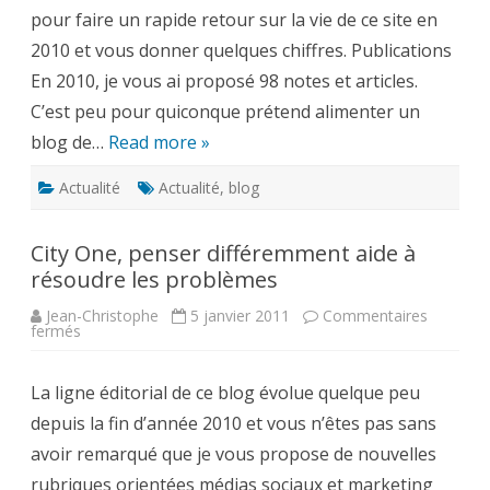
pour faire un rapide retour sur la vie de ce site en
2010 et vous donner quelques chiffres. Publications
En 2010, je vous ai proposé 98 notes et articles.
C’est peu pour quiconque prétend alimenter un
blog de…
Read more »
Actualité
Actualité
,
blog
City One, penser différemment aide à
résoudre les problèmes
Jean-Christophe
5 janvier 2011
Commentaires
sur
fermés
City
One,
penser
La ligne éditorial de ce blog évolue quelque peu
différemment
aide
depuis la fin d’année 2010 et vous n’êtes pas sans
à
résoudre
avoir remarqué que je vous propose de nouvelles
les
problèmes
rubriques orientées médias sociaux et marketing