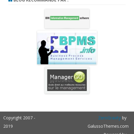
Copyright 2007 -
ZeroGravity
by
2019
GalussoThemes.com