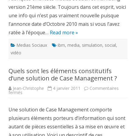
version 21ème siècle. Toujours dans cet esprit, voici
une info qui n’est pas vraiment nouvelle puisque
l’annonce date d’Octobre 2010 mais si vous l’avez
ratée à l’époque…
Read more »
Medias Sociaux
ibm
,
media
,
simulation
,
social
,
vidéo
Quels sont les éléments constitutifs
d’une solution de Case Management ?
Jean-Christophe
4 janvier 2011
Commentaires
sur
fermés
Quels
sont
les
Une solution de Case Management comporte
éléments
constitutifs
plusieurs éléments porteurs d’information qui sont
d’une
solution
autant de pièces essentielles à sa mise en œuvre et
de
Case
à son utilisation. Voici un descriptif de ces
Management