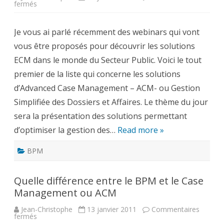
sur
fermés
Comment
optimiser
la
Je vous ai parlé récemment des webinars qui vont
gestion
des
vous être proposés pour découvrir les solutions
dossiers
pour
ECM dans le monde du Secteur Public. Voici le tout
des
services
premier de la liste qui concerne les solutions
publics
plus
d’Advanced Case Management – ACM- ou Gestion
performants
–
Simplifiée des Dossiers et Affaires. Le thème du jour
Webinar
sera la présentation des solutions permettant
d’optimiser la gestion des…
Read more »
BPM
Quelle différence entre le BPM et le Case
Management ou ACM
Jean-Christophe
13 janvier 2011
Commentaires
sur
fermés
Quelle