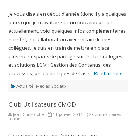
Les
Matinales
IBM
Je vous disais en début d’année (donc il y a quelques
ECM,
échanges
jours) que je travaillais sur un nouveau projet
et
webinars
actuellement, voici quelques infos complémentaires.
métiers
En effet, en collaboration avec certain de mes
collègues, je suis en train de mettre en place
plusieurs espaces de partage sur les technologies
et solutions ECM : Gestion des Contenus, des
processus, problématiques de Case…
Read more »
Actualité
,
Medias Sociaux
Club Utilisateurs CMOD
Jean-Christophe
11 janvier 2011
Commentaires
sur
fermés
Club
Utilisateurs
CMOD
Ceux d’entre vous qui s’intéressent aux