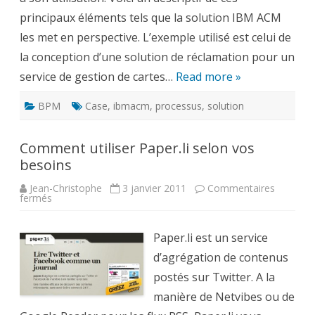
?
principaux éléments tels que la solution IBM ACM
les met en perspective. L’exemple utilisé est celui de
la conception d’une solution de réclamation pour un
service de gestion de cartes…
Read more »
BPM
Case
,
ibmacm
,
processus
,
solution
Comment utiliser Paper.li selon vos
besoins
Jean-Christophe
3 janvier 2011
Commentaires
sur
fermés
Comment
utiliser
Paper.li
selon
Paper.li est un service
vos
besoins
d’agrégation de contenus
postés sur Twitter. A la
manière de Netvibes ou de