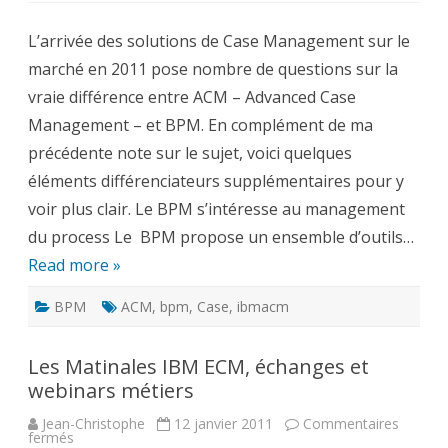
différence
entre
L’arrivée des solutions de Case Management sur le
le
BPM
marché en 2011 pose nombre de questions sur la
et
le
vraie différence entre ACM – Advanced Case
Case
Management
Management – et BPM. En complément de ma
ou
ACM
précédente note sur le sujet, voici quelques
éléments différenciateurs supplémentaires pour y
voir plus clair. Le BPM s’intéresse au management
du process Le BPM propose un ensemble d’outils…
Read more »
BPM
ACM
,
bpm
,
Case
,
ibmacm
Les Matinales IBM ECM, échanges et
webinars métiers
Jean-Christophe
12 janvier 2011
Commentaires
sur
fermés