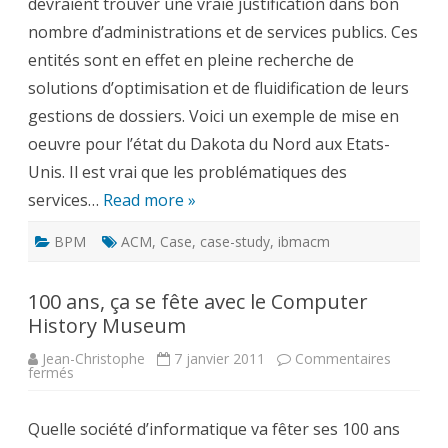
devraient trouver une vraie justification dans bon
secteur
public
nombre d’administrations et de services publics. Ces
–
Dakota
entités sont en effet en pleine recherche de
du
Nord
solutions d’optimisation et de fluidification de leurs
gestions de dossiers. Voici un exemple de mise en
oeuvre pour l’état du Dakota du Nord aux Etats-
Unis. Il est vrai que les problématiques des
services…
Read more »
BPM
ACM
,
Case
,
case-study
,
ibmacm
100 ans, ça se fête avec le Computer
History Museum
Jean-Christophe
7 janvier 2011
Commentaires
sur
fermés
100
ans,
ça
Quelle société d’informatique va fêter ses 100 ans
se
fête