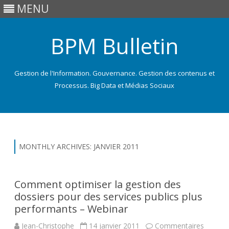
MENU
BPM Bulletin
Gestion de l'Information. Gouvernance. Gestion des contenus et
Processus. Big Data et Médias Sociaux
Skip
to
content
MONTHLY ARCHIVES:
JANVIER 2011
Comment optimiser la gestion des
dossiers pour des services publics plus
performants – Webinar
Jean-Christophe
14 janvier 2011
Commentaires